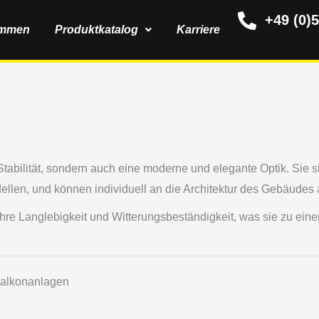
+49 (0)
ommen
Produktkatalog
Karriere
tabilität, sondern auch eine moderne und elegante Optik. Sie s
dellen, und können individuell an die Architektur des Gebäude
 ihre Langlebigkeit und Witterungsbeständigkeit, was sie zu ein
alkonanlagen