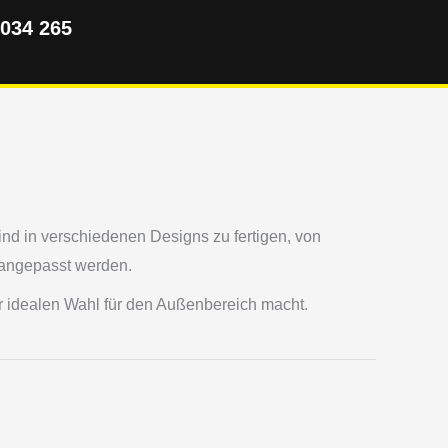
5034 265
ind in verschiedenen Designs zu fertigen, von
s angepasst werden.
er idealen Wahl für den Außenbereich macht.