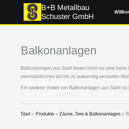
Zum
B+B Metallbau
Willk
Inhalt
Schuster GmbH
springen
Balkonanlagen
Balkonanlagen aus Stahl bieten nicht nur eine hohe S
minimalistischen bis hin zu aufwendig verzierten Mo
Ein weiterer Vorteil von Balkonanlagen aus Stahl ist
Start
Produkte
Zäune, Tore & Balkonanlagen
B