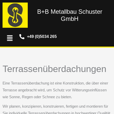
Zum
Inhalt
B+B Metallbau Schuster
springen
GmbH
Menü
+49 (0)5034 265
Terrassenüberdachungen
Eine Terrassenüberdachung ist eine Konstruktion, die über einer
Terrasse angebracht wird, um Schutz vor Witterungseinflüssen
wie Sonne, Regen oder Schnee zu bieten.
Wir planen, konzipieren, konstruieren, fertigen und montieren für
Sie individuelle Terrassenüberdachungen in hochwertiger Qualität