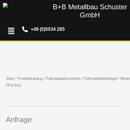
Zum
B+B Metallbau Schuster
Inhalt
GmbH
springen
Menü
+49 (0)5034 265
Start
/
Produktkatalog
/
Fahrradparksysteme
/
Fahrradanlehnbügel
/ Model
FPS-FA3
Anfrage