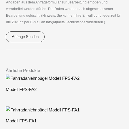
G
Angaben aus dem Anfrageformular zur Bearbeitung erhoben und
*
o
verarbeitet werden dürfen. Die Daten werden nach abgeschlossener
V
n
Bearbeitung gelöscht. (Hinweis: Sie können Ihre Einwilligung jederzeit für
O
die Zukunft per E-Mail an info(at)metall-schuster.de widerrufen.)
*
*
Anfrage Senden
A
l
t
e
Ähnliche Produkte
r
n
Modell FPS-FA2
a
t
i
v
Modell FPS-FA1
e