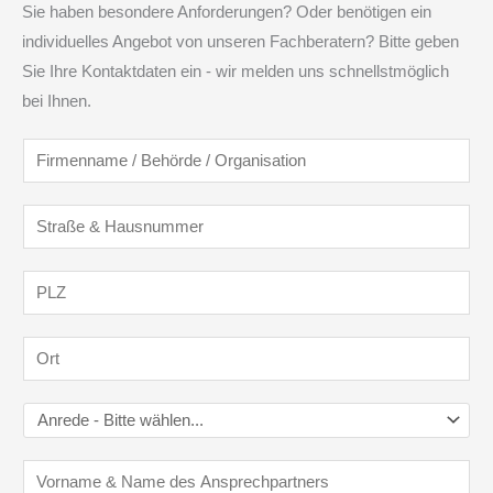
Sie haben besondere Anforderungen? Oder benötigen ein
individuelles Angebot von unseren Fachberatern? Bitte geben
Sie Ihre Kontaktdaten ein - wir melden uns schnellstmöglich
bei Ihnen.
F
i
r
S
m
t
e
r
P
n
a
L
n
ß
Z
O
a
e
*
r
m
&
t
A
e
H
*
n
/
a
A
r
B
u