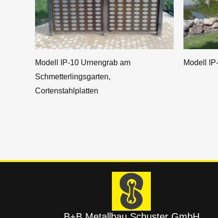
e
:
Modell IP-10 Urnengrab am
Modell IP
Schmetterlingsgarten,
Cortenstahlplatten
B+B Metallbau Schuster GmbH