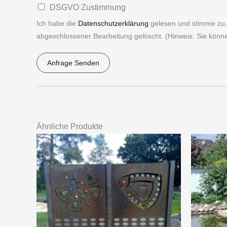
g
D
DSGVO Zustimmung
*
a
e
S
Ich habe die
Datenschutzerklärung
gelesen und stimme zu,
t
n
G
abgeschlossener Bearbeitung gelöscht. (Hinweis: Sie können 
i
*
V
o
Anfrage Senden
O
n
*
A
*
l
t
e
Ähnliche Produkte
r
n
a
t
i
v