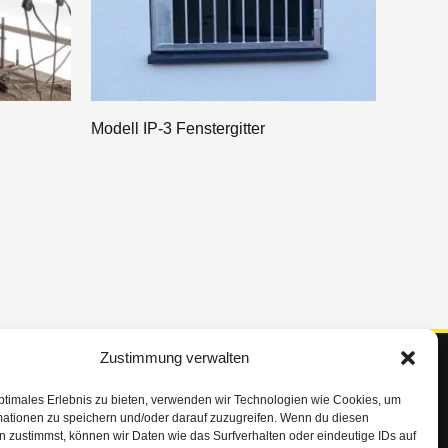
Modell IP-3 Fenstergitter
Zustimmung verwalten
Service Hotline
+49 (0)5034 265
ptimales Erlebnis zu bieten, verwenden wir Technologien wie Cookies, um
mationen zu speichern und/oder darauf zuzugreifen. Wenn du diesen
+49 (0)5034 8017
 zustimmst, können wir Daten wie das Surfverhalten oder eindeutige IDs auf