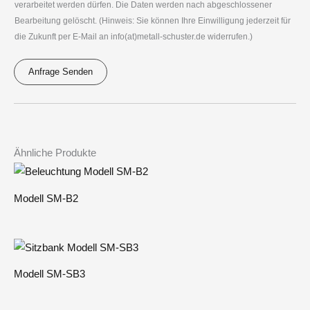
o
verarbeitet werden dürfen. Die Daten werden nach abgeschlossener
V
n
Bearbeitung gelöscht. (Hinweis: Sie können Ihre Einwilligung jederzeit für
O
die Zukunft per E-Mail an info(at)metall-schuster.de widerrufen.)
*
*
Anfrage Senden
A
l
t
e
Ähnliche Produkte
r
n
Modell SM-B2
a
t
i
v
Modell SM-SB3
e
: