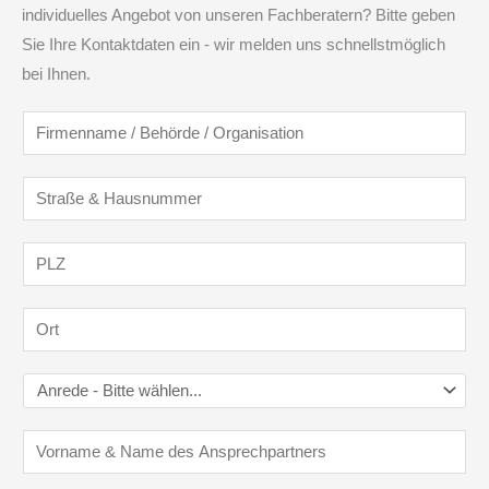
individuelles Angebot von unseren Fachberatern? Bitte geben
Sie Ihre Kontaktdaten ein - wir melden uns schnellstmöglich
bei Ihnen.
F
i
r
S
m
t
e
r
P
n
a
L
n
ß
Z
O
a
e
*
r
m
&
t
A
e
H
*
n
/
a
A
r
B
u
n
e
e
s