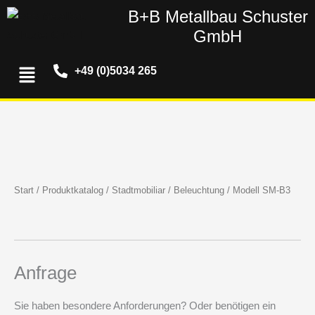
Zum
B+B Metallbau Schuster
Inhalt
GmbH
springen
Menü
+49 (0)5034 265
Start
/
Produktkatalog
/
Stadtmobiliar
/
Beleuchtung
/ Modell SM-B3
Anfrage
Sie haben besondere Anforderungen? Oder benötigen ein