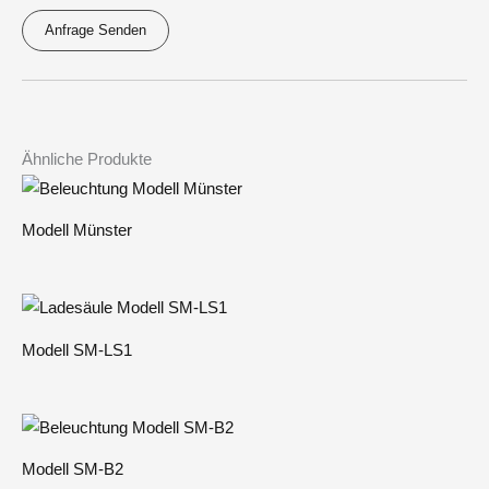
Anfrage Senden
A
l
t
e
Ähnliche Produkte
r
n
Modell Münster
a
t
i
v
Modell SM-LS1
e
:
Modell SM-B2