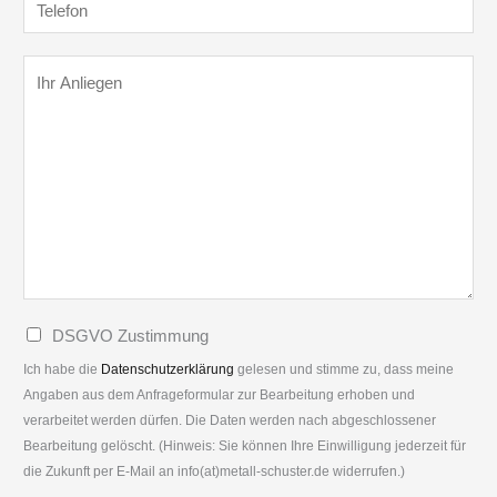
m
T
e
d
a
m
e
c
e
i
e
l
I
h
/
l
r
e
h
p
O
*
*
f
r
a
r
o
A
r
g
n
n
t
a
l
n
n
i
e
i
e
r
s
g
*
a
D
DSGVO Zustimmung
e
t
S
n
Ich habe die
Datenschutzerklärung
gelesen und stimme zu, dass meine
i
G
Angaben aus dem Anfrageformular zur Bearbeitung erhoben und
*
o
verarbeitet werden dürfen. Die Daten werden nach abgeschlossener
V
n
Bearbeitung gelöscht. (Hinweis: Sie können Ihre Einwilligung jederzeit für
O
die Zukunft per E-Mail an info(at)metall-schuster.de widerrufen.)
*
*