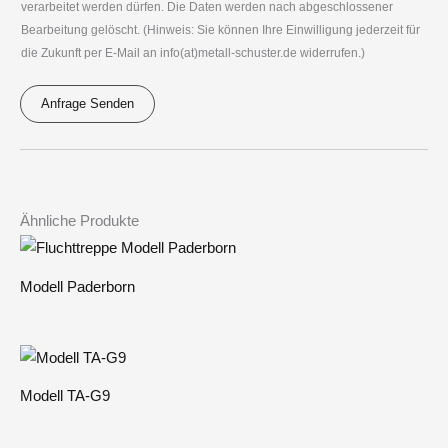
o
verarbeitet werden dürfen. Die Daten werden nach abgeschlossener
V
n
Bearbeitung gelöscht. (Hinweis: Sie können Ihre Einwilligung jederzeit für
O
die Zukunft per E-Mail an info(at)metall-schuster.de widerrufen.)
*
*
Anfrage Senden
A
l
t
e
Ähnliche Produkte
r
n
Modell Paderborn
a
t
i
v
Modell TA-G9
e
: