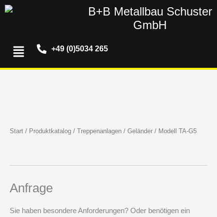
Zum
B+B Metallbau Schuster
Inhalt
GmbH
springen
Menü
+49 (0)5034 265
Start
/
Produktkatalog
/
Treppenanlagen
/
Geländer
/ Modell TA-G5
Anfrage
Sie haben besondere Anforderungen? Oder benötigen ein