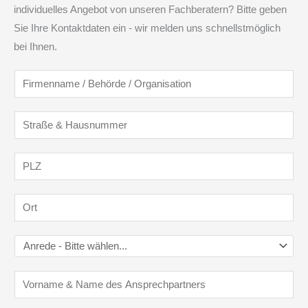
individuelles Angebot von unseren Fachberatern? Bitte geben
Sie Ihre Kontaktdaten ein - wir melden uns schnellstmöglich
bei Ihnen.
F
i
r
S
m
t
e
r
P
n
a
L
n
ß
Z
O
a
e
*
r
m
&
t
A
e
H
*
n
/
a
A
r
B
u
n
e
e
s