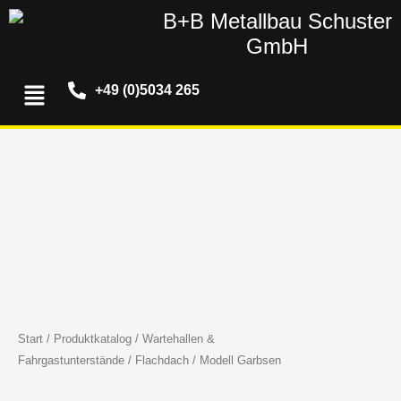
Zum
B+B Metallbau Schuster
Inhalt
GmbH
springen
Menü
+49 (0)5034 265
Start
/
Produktkatalog
/
Wartehallen &
Fahrgastunterstände
/
Flachdach
/ Modell Garbsen