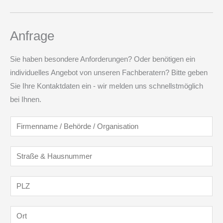
Anfrage
Sie haben besondere Anforderungen? Oder benötigen ein
individuelles Angebot von unseren Fachberatern? Bitte geben
Sie Ihre Kontaktdaten ein - wir melden uns schnellstmöglich
bei Ihnen.
F
i
r
S
m
t
e
r
P
n
a
L
n
ß
Z
O
a
e
*