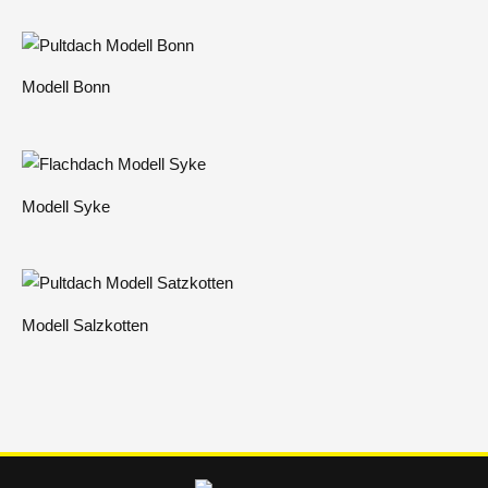
t
i
v
Modell Bonn
e
:
Modell Syke
Modell Salzkotten