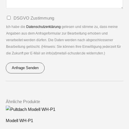
e
r
s
g
*
a
D
DSGVO Zustimmung
e
t
S
n
Ich habe die
Datenschutzerklärung
gelesen und stimme zu, dass meine
i
G
Angaben aus dem Anfrageformular zur Bearbeitung erhoben und
*
o
verarbeitet werden dürfen. Die Daten werden nach abgeschlossener
V
n
Bearbeitung gelöscht. (Hinweis: Sie können Ihre Einwilligung jederzeit für
O
die Zukunft per E-Mail an info(at)metall-schuster.de widerrufen.)
*
*
Anfrage Senden
A
l
t
e
Ähnliche Produkte
r
n
Modell WH-P1
a