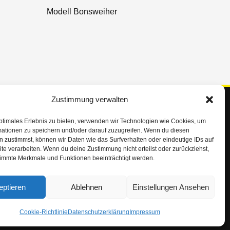
Modell Bonsweiher
Zustimmung verwalten
Service Hotline
+49 (0)5034 265
ptimales Erlebnis zu bieten, verwenden wir Technologien wie Cookies, um
mationen zu speichern und/oder darauf zuzugreifen. Wenn du diesen
+49 (0)5034 8017
 zustimmst, können wir Daten wie das Surfverhalten oder eindeutige IDs auf
te verarbeiten. Wenn du deine Zustimmung nicht erteilst oder zurückziehst,
info@metall-schuster.de
immte Merkmale und Funktionen beeinträchtigt werden.
Montag – Freitag:
07.00 – 16.30 Uhr
eptieren
Ablehnen
Einstellungen Ansehen
Cookie-Richtlinie
Datenschutzerklärung
Impressum