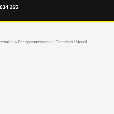
5034 265
tehallen & Fahrgastunterstände
/
Flachdach
/ Modell