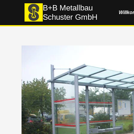
Zum
B+B Metallbau
Willk
Inhalt
Schuster GmbH
springen