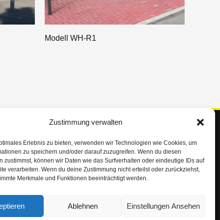
Modell WH-R1
Zustimmung verwalten
Service Hotline
+49 (0)5034 265
ptimales Erlebnis zu bieten, verwenden wir Technologien wie Cookies, um
mationen zu speichern und/oder darauf zuzugreifen. Wenn du diesen
+49 (0)5034 8017
 zustimmst, können wir Daten wie das Surfverhalten oder eindeutige IDs auf
te verarbeiten. Wenn du deine Zustimmung nicht erteilst oder zurückziehst,
info@metall-schuster.de
immte Merkmale und Funktionen beeinträchtigt werden.
Montag – Freitag:
07.00 – 16.30 Uhr
eptieren
Ablehnen
Einstellungen Ansehen