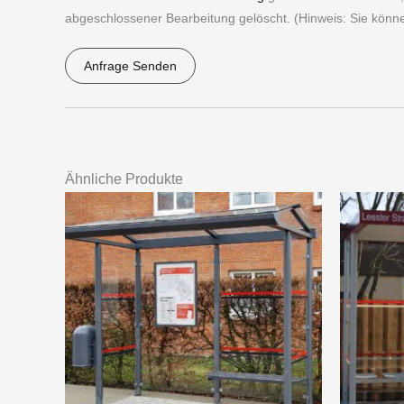
t
n
G
abgeschlossener Bearbeitung gelöscht. (Hinweis: Sie können 
i
*
V
o
Anfrage Senden
O
n
*
A
*
l
t
e
Ähnliche Produkte
r
n
a
t
i
v
e
: