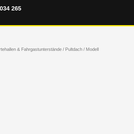
5034 265
tehallen & Fahrgastunterstände
/
Pultdach
/ Modell