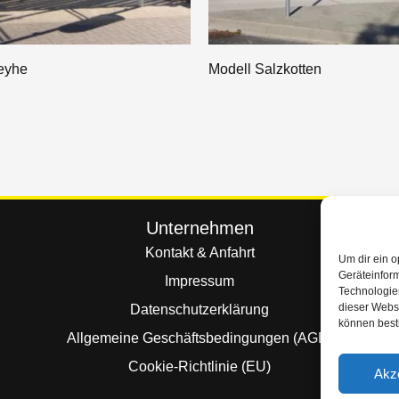
eyhe
Modell Salzkotten
Unternehmen
Kontakt & Anfahrt
Um dir ein o
Geräteinfor
Impressum
Technologien
dieser Websi
Datenschutzerklärung
können best
Allgemeine Geschäftsbedingungen (AGB)
Cookie-Richtlinie (EU)
Akz