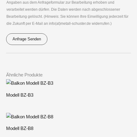
G
Angaben aus dem Anfrageformular zur Bearbeitung erhoben und
*
o
verarbeitet werden dürfen. Die Daten werden nach abgeschlossener
V
n
Bearbeitung gelöscht. (Hinweis: Sie können Ihre Einwilligung jederzeit für
O
die Zukunft per E-Mail an info(at)metall-schuster.de widerrufen.)
*
*
Anfrage Senden
A
l
t
e
Ähnliche Produkte
r
n
Modell BZ-B3
a
t
i
v
Modell BZ-B8
e