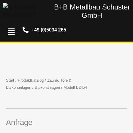
Zum
B+B Metallbau Schuster
Inhalt
GmbH
springen
Menü
+49 (0)5034 265
Start
/
Produktkatalog
/
Zäune, Tore &
Balkonanlagen
/
Balkonanlagen
/ Modell BZ-B4
Anfrage