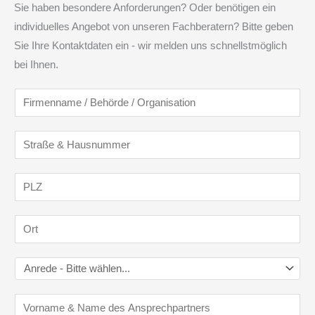
Sie haben besondere Anforderungen? Oder benötigen ein
individuelles Angebot von unseren Fachberatern? Bitte geben
Sie Ihre Kontaktdaten ein - wir melden uns schnellstmöglich
bei Ihnen.
F
i
r
S
m
t
e
r
P
n
a
L
n
ß
Z
O
a
e
*
r
m
&
t
A
e
H
*
n
/
a
A
r
B
u