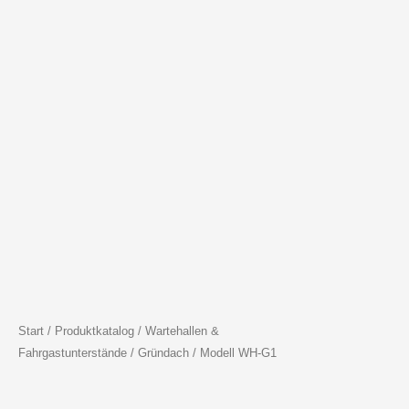
Start
/
Produktkatalog
/
Wartehallen &
Fahrgastunterstände
/
Gründach
/ Modell WH-G1