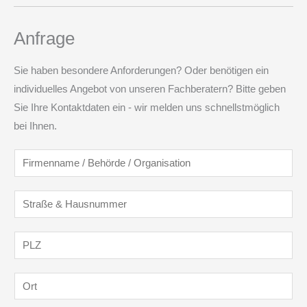
Anfrage
Sie haben besondere Anforderungen? Oder benötigen ein
individuelles Angebot von unseren Fachberatern? Bitte geben
Sie Ihre Kontaktdaten ein - wir melden uns schnellstmöglich
bei Ihnen.
F
i
r
S
m
t
e
r
P
n
a
L
n
ß
Z
O
a
e
*
r
m