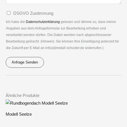
r
s
g
*
a
D
DSGVO Zustimmung
e
t
S
n
Ich habe die
Datenschutzerklärung
gelesen und stimme zu, dass meine
i
G
Angaben aus dem Anfrageformular zur Bearbeitung erhoben und
*
o
verarbeitet werden dürfen. Die Daten werden nach abgeschlossener
V
n
Bearbeitung gelöscht. (Hinweis: Sie können Ihre Einwilligung jederzeit für
O
die Zukunft per E-Mail an info(at)metall-schuster.de widerrufen.)
*
*
Anfrage Senden
A
l
t
e
Ähnliche Produkte
r
n
Modell Seelze
a
t