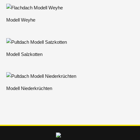
i
v
Modell Weyhe
e
:
Modell Salzkotten
Modell Niederkrüchten